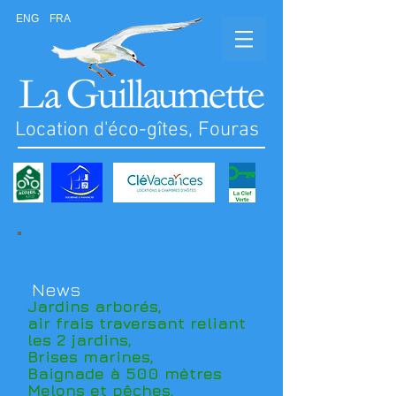
ENG
FRA
Location d'éco-gîtes, Fouras
News
Jardins arborés,
air frais traversant reliant
les 2 jardins,
Brises marines,
Baignade à 500 mètres
Melons et pêches,