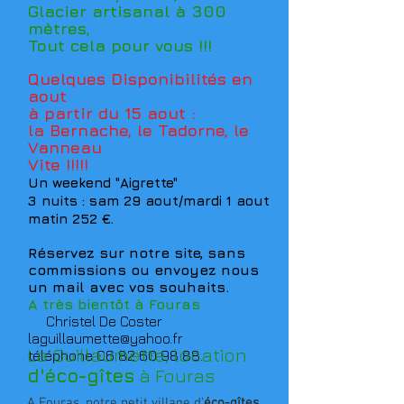
Glacier artisanal à 300
mètres,
Tout cela pour vous !!!
Quelques Disponibilités en
aout
à partir du 15 aout :
la Bernache, le Tadorne, le
Vanneau
Vite !!!!!
Un weekend "Aigrette"
3 nuits : sam 29 aout/mardi 1 aout
matin 252 €.
Réservez sur notre site, sans
commissions ou envoyez nous
un mail avec vos souhaits.
A très bientôt à Fouras
Christel De Coster
laguillaumette@yahoo.fr
La Guillaumette, location
téléphone
06 82 60 98 88
.
d'éco-gîtes
à Fouras
A Fouras, notre petit village d'
éco-gîtes