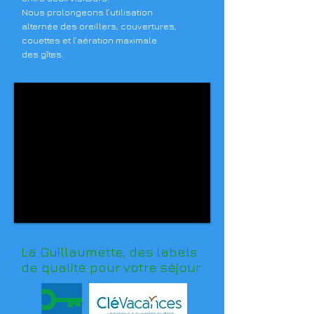
Nous prolongeons l’utilisation
alternée des oreillers, couvertures,
couettes et l’aération maximale
des gîtes.
La Guillaumette, des labels
de qualité pour votre séjour