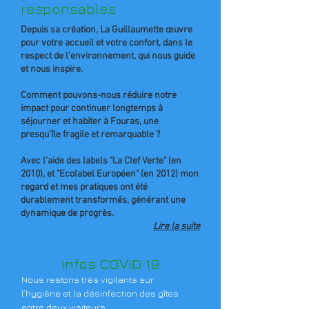
responsables
Depuis sa création, La Guillaumette œuvre
pour votre accueil et votre confort, dans le
respect de l'environnement, qui nous guide
et nous inspire.
Comment pouvons-nous réduire notre
impact pour continuer longtemps à
séjourner et habiter à Fouras, une
presqu’île fragile et remarquable ?
Avec l’aide des labels "La Clef Verte" (en
2010), et "Ecolabel Européen" (en 2012) mon
regard et mes pratiques ont été
durablement transformés, générant une
dynamique de progrès.
Lire la suite
I
nfos COVID 19
Nous restons très vigilants sur
l’hygiène et la désinfection des gîtes
entre deux visiteurs.