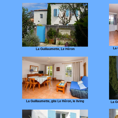
La 
La Guillaumette, Le Héron
La Guillaumette, gite Le Héron, le living
La Gu