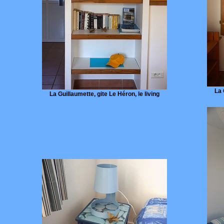
La 
La Guillaumette, gite Le Héron, le living