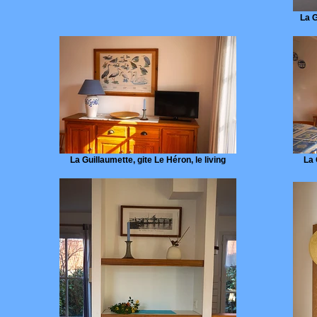
La G
La Guillaumette, gite Le Héron, le living
La 