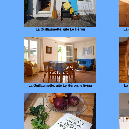
La Guillaumette, gite Le Héron
La 
La Guillaumette, gite Le Héron, le living
La 