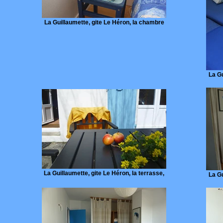
La Guillaumette, gite Le Héron, la chambre
La Gu
La Guillaumette, gite Le Héron, la terrasse,
La Gu