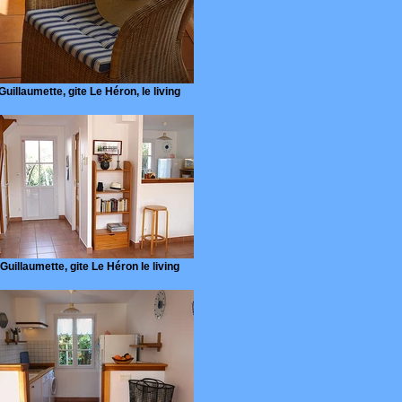
Guillaumette, gite Le Héron, le living
Guillaumette, gite Le Héron le living