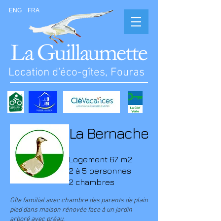
ENG
FRA
Location d'éco-gîtes, Fouras
La Bernache
Logement 67
m2
2 à 5 personnes
2 chambres
Gîte familial avec chambre des parents de plain
pied dans maison rénovée face à un jardin
arboré avec préau.