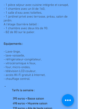
- 1 pièce séjour avec cuisine intégrée et canapé,
- 1 chambre avec un lit de 160,
- 1 salle d'eau avec toilettes,
- 1 jardinet privé avec terrasse, préau, salon de
jardin.
A l'étage (barrière bébé) :
- 1 chambre avec deux lits de 90.
- BZ de 80 sur le palier.
Equipements :
- Lave-linge,
- lave-vaisselle,
- réfrigérateur-congélateur,
- vitrocéramique 4 feux,
- four, micro-ondes,
- télévision LCD couleur,
- accès Wi-Fi gratuit à Internet,
- chauffage central.
Tarifs la semaine :
395 euros • Basse saison
498 euros • Moyenne saison
739 euros • Aile de haute saison